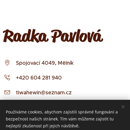
Radka Pavlová
Spojovací 4049, Mělník
+420 604 281 940
tiwahewin@seznam.cz
https://www.facebook.com/CestaMaterstvi
Používáme cookies, abychom zajistili správné fungování a
m
bezpečnost našich stránek. Tím vám můžeme zajistit tu
nejlepší zkušenost při jejich návštěvě.