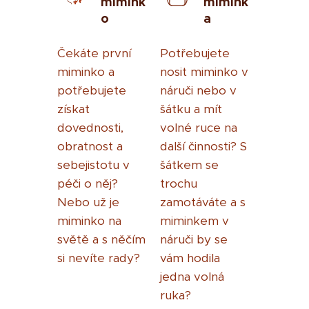
mimink
mimink
o
a
Čekáte první
Potřebujete
miminko a
nosit miminko v
potřebujete
náruči nebo v
získat
šátku a mít
dovednosti,
volné ruce na
obratnost a
další činnosti? S
sebejistotu v
šátkem se
péči o něj?
trochu
Nebo už je
zamotáváte a s
miminko na
miminkem v
světě a s něčím
náruči by se
si nevíte rady?
vám hodila
jedna volná
ruka?