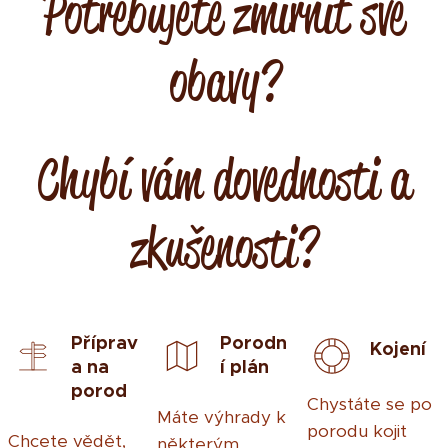
Potřebujete zmírnit své
obavy?
Chybí vám dovednosti a
zkušenosti?
Příprav
Porodn
Kojení
a na
í plán
porod
Chystáte se po
Máte výhrady k
porodu kojit
Chcete vědět,
některým