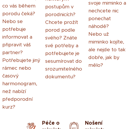
svoje miminko a
co vás během
postupům v
nechcete nic
porodu čeká?
porodnicích?
ponechat
Nebo se
Chcete prožít
náhodě?
potřebuje
porod podle
Nebo už
informovat a
svého? Znáte
miminko kojíte,
připravit váš
své potřeby a
ale nejde to tak
partner?
potřebujete je
dobře, jak by
Potřebujete jiný
sesumírovat do
mělo?
rámec nebo
srozumitelného
časový
dokumentu?
harmonogram,
než nabízí
předporodní
kurz?
Péče o
Nošení