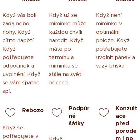
Když vás bolí
Když už se
Když není
záda nebo
miminko může
miminko v
nohy. Když
každou chvíli
optimální
cítíte napětí.
narodit. Když
poloze. Když
Když
máte po
potřebujete
potřebujete
termínu a
uvolnit pánev a
odpočinek a
miminku se
vazy bříška.
uvolnění. Když
stále na svět
se vám špatně
nechce.
spí.
Podpůr
Konzult
Rebozo
né
ace
šátky
před
Když se
porode
potřebujete v
m i po
Když