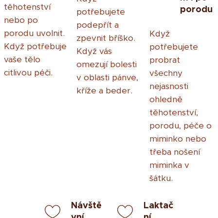
těhotenství
porodu
potřebujete
nebo po
podepřít a
porodu uvolnit.
Když
zpevnit bříško.
Když potřebuje
potřebujete
Když vás
vaše tělo
probrat
omezují bolesti
citlivou péči.
všechny
v oblasti pánve,
nejasnosti
kříže a beder.
ohledně
těhotenství,
porodu, péče o
miminko nebo
třeba nošení
miminka v
šátku.
Návště
Laktač
vní
ní