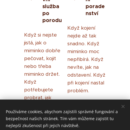
služba
porade
po
nství
porodu
Když kojení
Když si nejste
nejde až tak
jistá, jak o
snadno. Když
miminko dobře
miminko moc
pečovat, kojit
nepřibírá. Když
nebo třeba
nevíte, jak na
miminko držet.
odstavení. Když
Když
při kojení nastal
potřebujete
problém.
probrat, jak
probíhal váš
Používáme cookies, abychom zajistili správné fungování a
porod.
bezpečnost našich stránek. Tím vám můžeme zajistit tu
nejlepší zkušenost při jejich návštěvě.