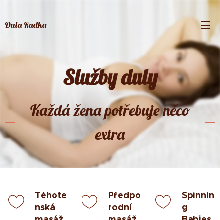
Dula Radka
Služby duly
Každá žena potřebuje něco
extra
Těhote
Předpo
Spinnin
nská
rodní
g
masáž
masáž
Babies